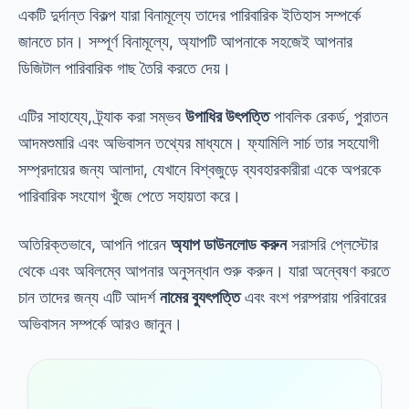
একটি দুর্দান্ত বিকল্প যারা বিনামূল্যে তাদের পারিবারিক ইতিহাস সম্পর্কে
জানতে চান। সম্পূর্ণ বিনামূল্যে, অ্যাপটি আপনাকে সহজেই আপনার
ডিজিটাল পারিবারিক গাছ তৈরি করতে দেয়।
এটির সাহায্যে, ট্র্যাক করা সম্ভব
উপাধির উৎপত্তি
পাবলিক রেকর্ড, পুরাতন
আদমশুমারি এবং অভিবাসন তথ্যের মাধ্যমে। ফ্যামিলি সার্চ তার সহযোগী
সম্প্রদায়ের জন্য আলাদা, যেখানে বিশ্বজুড়ে ব্যবহারকারীরা একে অপরকে
পারিবারিক সংযোগ খুঁজে পেতে সহায়তা করে।
অতিরিক্তভাবে, আপনি পারেন
অ্যাপ ডাউনলোড করুন
সরাসরি প্লেস্টোর
থেকে এবং অবিলম্বে আপনার অনুসন্ধান শুরু করুন। যারা অন্বেষণ করতে
চান তাদের জন্য এটি আদর্শ
নামের ব্যুৎপত্তি
এবং বংশ পরম্পরায় পরিবারের
অভিবাসন সম্পর্কে আরও জানুন।