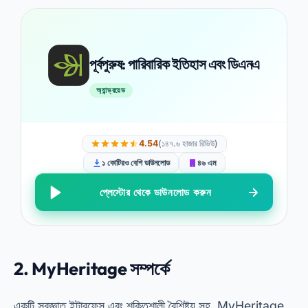
পূর্বপুরুষ: পারিবারিক ইতিহাস এবং ডিএনএ
অ্যান্ড্রয়েড
4.54
(১৪৭.৬ হাজার রিভিউ)
১ কোটিরও বেশি ডাউনলোড
৪৬ এম
প্লেস্টোর থেকে ডাউনলোড করুন
2.
MyHeritage সম্পর্কে
একটি স্বজ্ঞাত ইন্টারফেস এবং শক্তিশালী বৈশিষ্ট্য সহ, MyHeritage