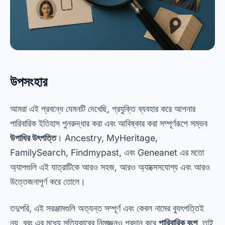
উপসংহার
আমরা এই প্রবন্ধে যেমনটি দেখেছি, প্রযুক্তি ব্যবহার করে আপনার
পারিবারিক ইতিহাস পুনরুদ্ধার করা এবং আবিষ্কার করা সম্পূর্ণরূপে সম্ভব
উপাধির উৎপত্তি
। Ancestry, MyHeritage,
FamilySearch, Findmypast, এবং Geneanet এর মতো
অ্যাপগুলি এই যাত্রাটিকে আরও সহজ, আরও অ্যাক্সেসযোগ্য এবং আরও
উত্তেজনাপূর্ণ করে তোলে।
তদুপরি, এই সরঞ্জামগুলি অত্যন্ত সম্পূর্ণ এবং কেবল নামের ব্যুৎপত্তিই
নয়, বরং এর মধ্যে সত্যিকারের নিমজ্জনও প্রদান করে
পারিবারিক বংশ
. তাই