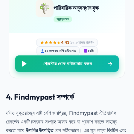
পারিবারিক অনুসন্ধান বৃক্ষ
অ্যান্ড্রয়েড
4.43
(৫০.৩ হাজার রিভিউ)
৫০ লক্ষেরও বেশি ডাউনলোড
৫২মি
প্লেস্টোর থেকে ডাউনলোড করুন
4.
Findmypast সম্পর্কে
যদিও যুক্তরাজ্যে এটি বেশি জনপ্রিয়, Findmypast ঐতিহাসিক
রেকর্ডের একটি চমৎকার সংগ্রহ অফার করে যা প্রকাশ করতে সাহায্য
করতে পারে
উপাধির উৎপত্তি
বেশ সঠিকভাবে। এর মূল লক্ষ্য ব্রিটিশ এবং