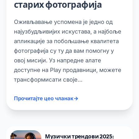
старих фотографија
Оживљавање успомена је једно од
најузбудљивијих искустава, а најбоље
апликације за побољшање квалитета
фотографија су ту да вам помогну у
овој мисији. Уз напредне алате
доступне на Play продавници, можете
трансформисати своје…
Прочитајте цео чланак
→
Музички трендови 2025: