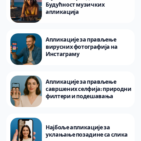
Будућност музичких
апликација
Апликације за прављење
вирусних фотографија на
Инстаграму
Апликације за прављење
савршених селфија: природни
филтери и подешавања
Најбоље апликације за
уклањање позадине са слика