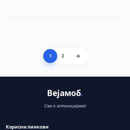
1
→
2
Вејамоб
.
Све о апликацијама!
Корисни линкови