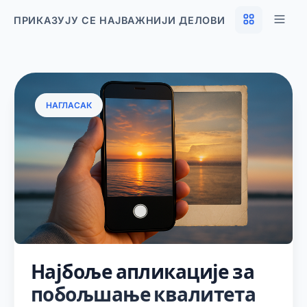
ПРИКАЗУЈУ СЕ НАЈВАЖНИЈИ ДЕЛОВИ
НАГЛАСАК
Најбоље апликације за
побољшање квалитета