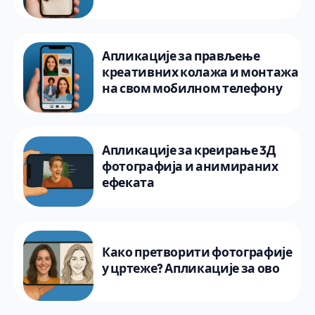
Апликације за прављење
креативних колажа и монтажа
на свом мобилном телефону
Апликације за креирање 3Д
фотографија и анимираних
ефеката
Како претворити фотографије
у цртеже? Апликације за ово