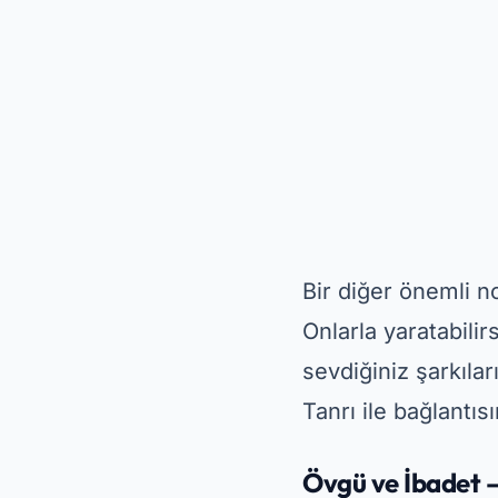
Bir diğer önemli no
Onlarla yaratabilir
sevdiğiniz şarkıla
Tanrı ile bağlantı
Övgü ve İbadet –
Ö
Övgü ve İbadet
mevcuttur. Ücretsiz
ve ibadetleri bir 
vakitlerine yönelik
Bu uygulamanın bir 
İnternet bağlantın