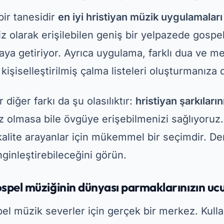
e kalite arayanlar için mükemmel bir seçimdir. 
nginleştirebileceğini görün.
spel müziğinin dünyası parmaklarınızın uc
el müzik severler için gerçek bir merkez. Kulla
le, ünlü sanatçılara ait binlerce gospel şarkısın
iniz şarkıları dinlerken şarkı sözlerini de taki
 şarkı sözleri gibi özellikler de yer alıyor.
Reklamcılık - Spot Reklamlar
ni dinlemek için en iyi uygulamalar aracılığıyla T
a ayrıca şuna adanmış bir bölüm de sunmaktad
 ibadet ve toplu ibadet anları için idealdir. Tüm 