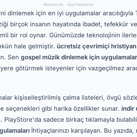
Reklamcılık - Spot Reklamlar
ni dinlemek için en iyi uygulamalar aracılığıyla T
ği birçok insanın hayatında ibadet, tefekkür v
mli bir rol oynar. Günümüzde teknolojinin ilerl
mkün hale gelmiştir.
ücretsiz çevrimiçi hristiyan 
an. Sen
gospel müzik dinlemek için uygulamala
 yere götürmek isteyenler için vazgeçilmez araç
lar kişiselleştirilmiş çalma listeleri, övgü sözle
e seçenekleri gibi harika özellikler sunar.
indir
n. PlayStore'da sadece birkaç tıklamayla bulabil
ygulamaları
İhtiyaçlarınızı karşılayan. Bu yazıda