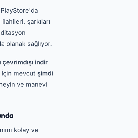
Deneyin ve manevi
unda
nımı kolay ve
ı sunuyor. Ayrıca
p edebilmenizi
anrı ile bağlantı
ır:
geleneksel
bu avantajlardan