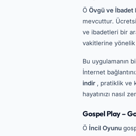
indir
, pratiklik v
hayatınızı nasıl ze
Gospel Play – Go
Ö
İncil Oyunu
gosp
sezgisel bir arayüz
uygulamada, sevdiğ
sağlayan senkronize
Hristiyan müzikleri
kurun. Bu uygulam
evanjelik ilahiler
,