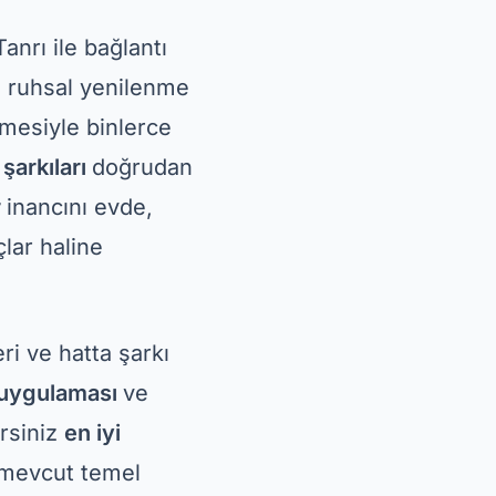
anrı ile bağlantı
e ruhsal yenilenme
emesiyle binlerce
şarkıları
doğrudan
r
inancını evde,
lar haline
ri ve hatta şarkı
 uygulaması
ve
irsiniz
en iyi
, mevcut temel