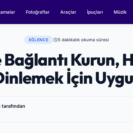
lamalar
Fotoğraflar
Araçlar
İpuçları
Müzik
5 dakikalık okuma süresi
EĞLENCE
e Bağlantı Kurun, 
Dinlemek İçin Uyg
 tarafından