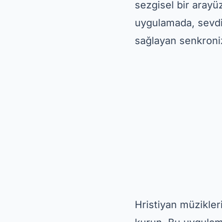
yararlanmak için,
elinizin altında ge
Yaşamın Sözcükle
Ö
Yaşam Sözcükle
için uygulama
. İn
Tanrı ile bağınızı
için övgü şarkıları
Ayrıca Palavras de
dinleyerek, interne
ücretsiz olarak bu
ideal. Denemeyi u