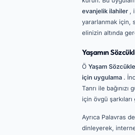
Canzion Gospel –
Ö
İncil Şarkısı
bir 
şarkılarından oluş
ister daha modern
şeyler var. Ek ola
çalma listeleri
fark
Canzion Gospel'in 
dostu ve düzenli 
ücretsiz indir
Play
erişebileceksiniz.