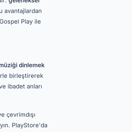
ede gospel
eksel ibadetlerin,
se uygun bir
da gospel müzik
ştıran kullanıcı
unu yapın:
inesine