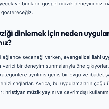
yecek ve bunların gospel müzik deneyiminizi na
i göstereceğiz.
ziği dinlemek için neden uygul
nız?
al eğlence seçeneği varken,
evangelical ilahi u
 verici bir deneyim sunmalarıyla öne çıkıyorlar
ategorilere ayrılmış geniş bir övgü ve ibadet şa
enizi sağlarlar. Ayrıca, bu uygulamaların çoğu ü
ar:
hristiyan müzik yayını
ve çevrimdışı kullanım 
Reklamcılık - Spot Reklamlar