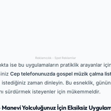
kta ise bu uygulamaların pratiklik arayanlar için
siniz
Cep telefonunuzda gospel müzik çalma list
rı istediğiniz zaman dinleyin. Bu esneklik, günü
sını sürdürmek isteyenler için mükemmeldir.
 Manevi Yolculuğunuz İçin Eksiksiz Uygula
bir tanesidir
en iyi hristiyan müzik uygulamalar
 olarak erişilebilen geniş bir yelpazede gospel i
araya getiriyor. Ayrıca uygulama, farklı dua ve m
 kişiselleştirilmiş çalma listeleri oluşturmanıza 
diğer farkı da şu olasılıktır:
hristiyan şarkıların
ız olmasa bile övgüye erişebilmenizi sağlıyoruz