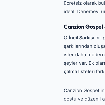
İlahiler ve Şarkı
Ö
İlahiler ve Şarkı
Bu uygulama en esk
Evanjelik ilahi kol
söylemek veya çalm
Bu uygulamanın bir
bağlantınız olmasa
PlayStore'da buluna
vazgeçilmez bir ara