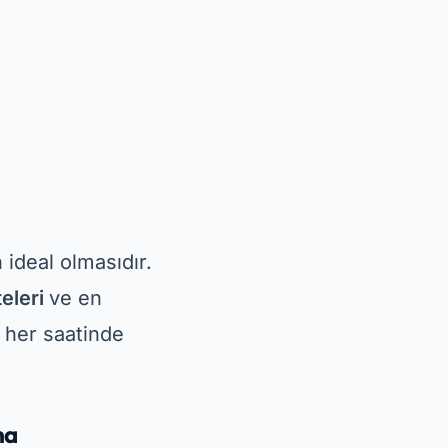
 ideal olmasıdır.
eleri
ve en
n her saatinde
ma
ı
PlayStore'da
lahileri, şarkıları
editasyon
da olanak sağlıyor.
ı çevrimdışı indir
. İçin mevcut
şimdi