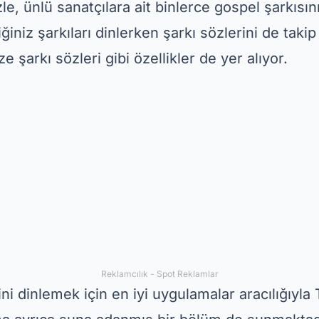
 sadece şunu yapın:
ücretsiz indir
PlayStore'da. 
rçek bir ilahi cephaneliği olacak.
ri – Müzik ve günlük tefekkür
ri
sadece bir olmaktan öteye geçiyor
hristiyan
cil müziğini inanç mesajları ve günlük tefekkürle
 güçlendirmenize yardımcı olur. Uygulama, barış 
 gibi özel temalı çalma listeleri sunuyor.
 Vida'nın özel bir bölümü var
indir uygulaması
tiniz olmasa bile içeriklere erişebilmenizi sağl
lunan bu uygulama, eksiksiz bir ruhsal deneyim 
nutmayın!