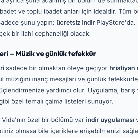
 En iyi gospel yayın deneyimi
platformdur
hristiyan müzik yayını
Yüksek kalit
an geniş bir kütüphane sunmaktadır. İster gelen
 müziklerin hayranı olun, bu uygulamada herke
rak, oluşturmanıza olanak tanır
Cep telefonunuz
lı durumlar için.
Reklamcılık - Spot Reklamlar
en büyük avantajlarından biri, gezinmeyi kolayla
arayüzüdür. Kullanmaya başlamak için sadece ş
Store'da. Onunla gerçek bir övgü ve ibadet haz