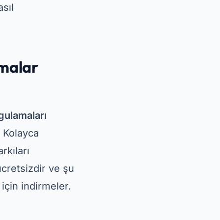
sıl
amalar
ygulamaları
. Kolayca
rkıları
cretsizdir ve şu
için indirmeler.