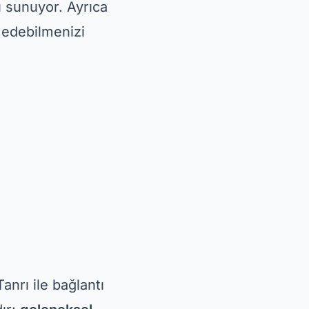
Gospel Play ile
 müziği dinlemek
rle birleştirerek
ve ibadet anları
ve çevrimdışı
ayın. PlayStore'da
arayanlar için