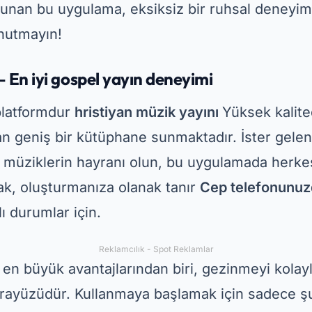
lar – Kaçırılmayacak klasikler
lar
Geleneksel kilise ilahilerinden hoşlananlar 
i versiyonlardan güncel versiyonlara kadar eks
eksiyonunu bir araya getiriyor. Ayrıca müzik alet
ak isteyenler için şarkı sözleri ve akorları da
 diğer önemli özelliği ise;
dini müziği çevrimdı
 bile ilahilere erişebilmenizi sağlıyoruz. İçin m
n İlahiler ve Şarkılar ibadetler ve kişisel ibadet
çtır.