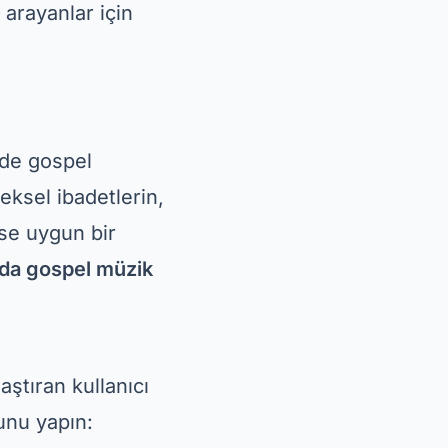
için mükemmeldir.
iksiz bir
iyle övgü şarkıları
 sunuluyor.
şı dinle
İnternet
evcut
şimdi indir
 anları için