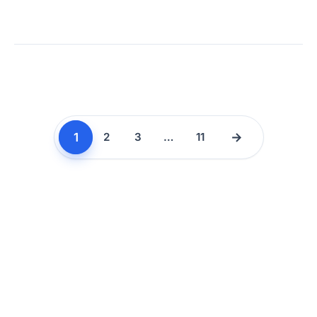
1
→
2
3
…
11