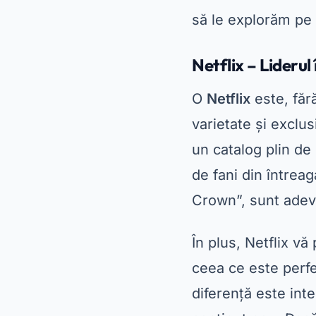
Crown”, sunt adev
În plus, Netflix vă
ceea ce este perfe
diferență este inte
conținut nou. Dacă
calitate înaltă și 
HBO Max – Conți
O
HBO Max
este a
blockbusterele de
precum și filme r