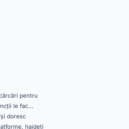
scărcări pentru
cții le fac...
își doresc
atforme, haideți
nd vine vorba de
 PlayStore, oferă
 cucerit milioane
ngs” și „The