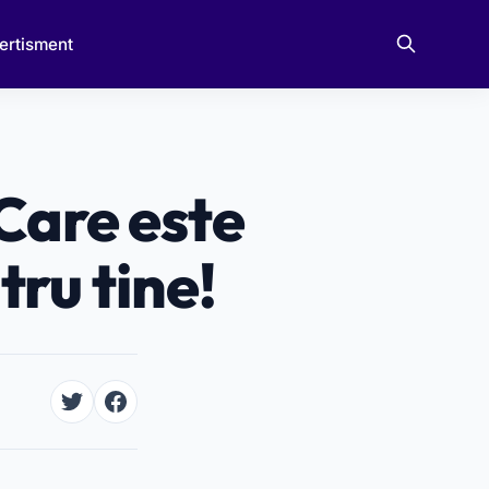
ertisment
Care este
ru tine!