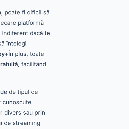
 poate fi dificil să
fiecare platformă
 Indiferent dacă te
să înțelegi
ey+
În plus, toate
ratuită
, facilitând
nde de tipul de
nt cunoscute
or divers sau prin
ții de streaming