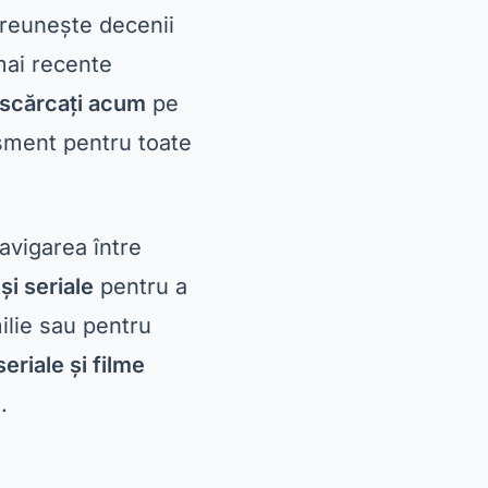
eo
merită o
e streaming
Acest
e, precum „The
suplimentare pentru
nținut
 La fel ca celelalte
puri de vizionat
aming
Amazon