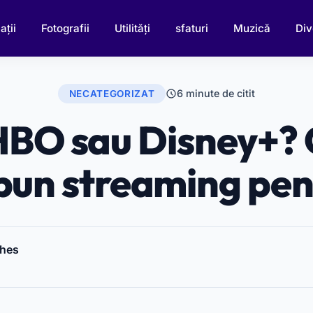
ații
Fotografii
Utilități
sfaturi
Muzică
Div
6 minute de citit
NECATEGORIZAT
 HBO sau Disney+? 
 bun streaming pent
ches