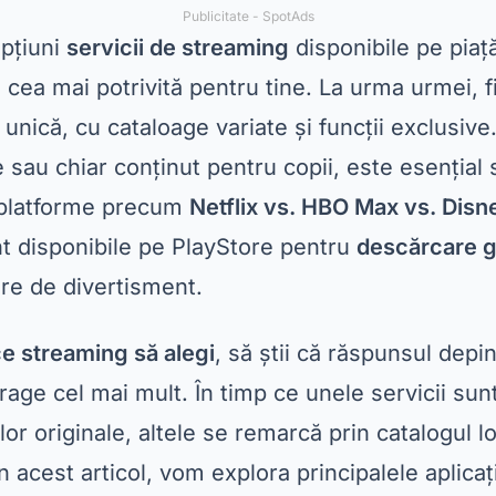
Publicitate - SpotAds
opțiuni
servicii de streaming
disponibile pe piață,
e cea mai potrivită pentru tine. La urma urmei, 
unică, cu cataloage variate și funcții exclusive.
lme sau chiar conținut pentru copii, este esențial 
e platforme precum
Netflix vs. HBO Max vs. Disn
nt disponibile pe PlayStore pentru
descărcare g
ore de divertisment.
e streaming să alegi
, să știi că răspunsul depi
trage cel mai mult. În timp ce unele servicii su
lor originale, altele se remarcă prin catalogul l
În acest articol, vom explora principalele aplica