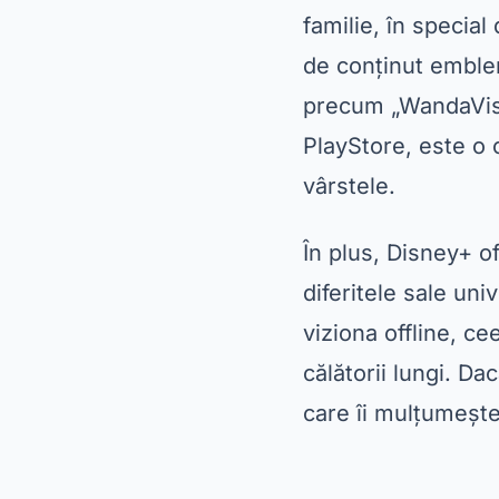
Deși nu este punctu
mențiune onorabil
serviciu oferă o c
Boys” și „The Marv
abonații Amazon Pri
Amazon Prime Vide
internațional, perm
servicii menționat
offline. Dacă sunt
Prime Video ar treb
Apple TV+ – Un 