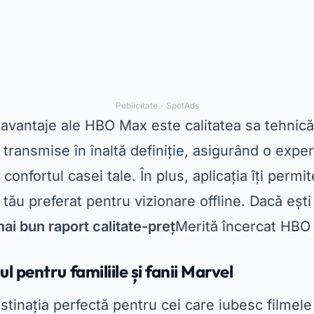
atic, de la clasicele Disney până la producții 
on” și „The Mandalorian”. Disponibil pentru
de
opțiune excelentă pentru cei care caută divert
eră o interfață simplă și organizată, facilitând 
iversuri. De asemenea, permite
descărcați filme 
eea ce este perfect pentru timpul petrecut în fam
că ești fan supereroi sau vrei
streaming pentru s
 pe copii și adulți, Disney+ este o alegere bună
Publicitate - SpotAds
eo – Diversitate și exclusivitate