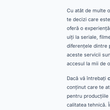
Cu atât de multe 
te decizi care est
oferă o experiență 
uiți la seriale, fi
diferențele dintr
aceste servicii su
accesul la mii de 
Dacă vă întrebați
c
conținut care te a
pentru producțiile 
calitatea tehnică. 