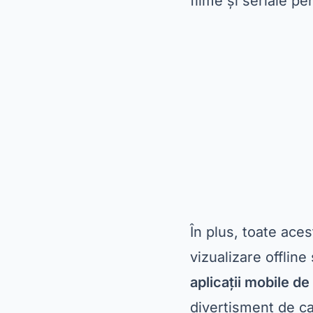
filme și seriale pe
În plus, toate aces
vizualizare offline
aplicații mobile d
divertisment de ca
să le explorăm pe f
Netflix – Liderul 
O
Netflix
este, făr
varietate și exclus
un catalog plin de
de fani din întrea