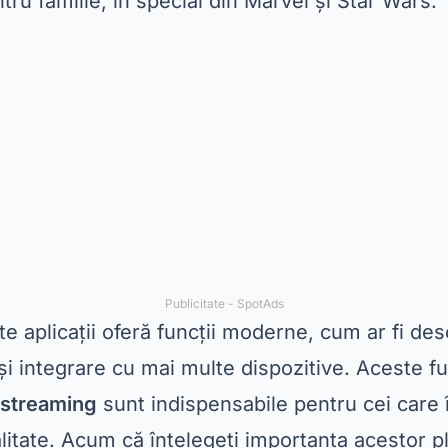
ntru familie, în special din Marvel și Star Wars.
Publicitate - SpotAds
te aplicații oferă funcții moderne, cum ar fi de
 și integrare cu mai multe dispozitive. Aceste fun
e streaming
sunt indispensabile pentru cei care 
litate. Acum că înțelegeți importanța acestor pl
iecare în detaliu.
în producții originale
ă îndoială,
cel mai bun serviciu de streaming
câ
ivitate. Disponibil pentru
descărcare gratuită
Pe
 seriale, documentare și filme originale care au
ga lume. Producțiile sale, precum „Stranger Thi