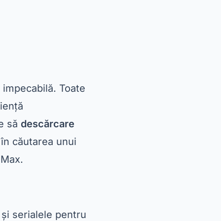
mai recente
scărcați acum
pe
isment pentru toate
navigarea între
și seriale
pentru a
ilie sau pentru
eriale și filme
.