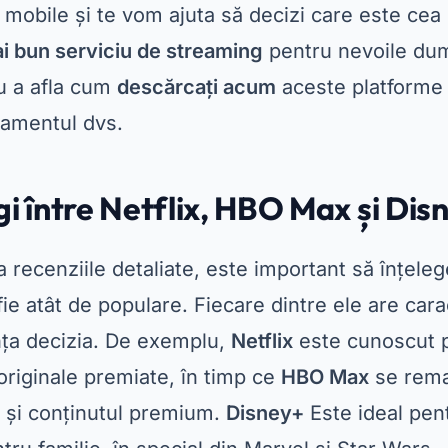
 mobile și te vom ajuta să decizi care este cea 
i bun serviciu de streaming
pentru nevoile dum
u a afla cum
descărcați acum
aceste platforme ș
amentul dvs.
gi între Netflix, HBO Max și Dis
za recenziile detaliate, este important să înțel
fie atât de populare. Fiecare dintre ele are cara
nța decizia. De exemplu,
Netflix
este cunoscut p
 originale premiate, în timp ce
HBO Max
se rema
e și conținutul premium.
Disney+
Este ideal pen