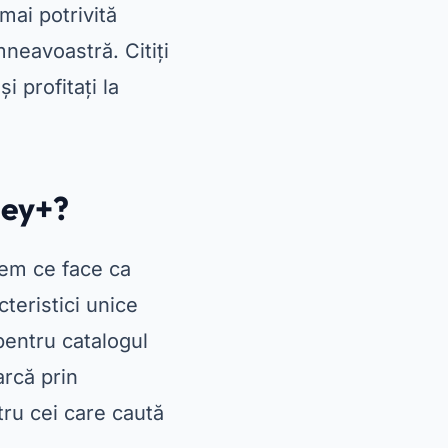
mai potrivită
neavoastră. Citiți
i profitați la
ney+?
egem ce face ca
cteristici unice
entru catalogul
rcă prin
tru cei care caută