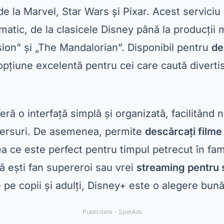
l central al acestui articol,
Amazon Prime Vid
ă ca unul dintre
cele mai populare platforme d
ombinație de filme, seriale și producții original
elous Mrs. Maisel”. În plus, include beneficii 
me, cum ar fi livrarea gratuită la achiziții.
o se remarcă și prin varietatea sa largă de co
ițându-vă să explorați producții din diferite țări.
e, vă permite să
descărcare gratuită
de videocli
eți în căutarea unui
comparație servicii de stre
ui să fie cu siguranță pe listă.
nou concurent pe piață