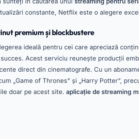
recum „Game of Thrones” și „Harry Potter”, precu
ile doar pe acest site.
aplicație de streaming m
Publicitate - SpotAds
 avantaje ale HBO Max este calitatea sa tehnic
 transmise în înaltă definiție, asigurând o expe
confortul casei tale. În plus, aplicația îți permi
 tău preferat pentru vizionare offline. Dacă ești
ai bun raport calitate-preț
Merită încercat HBO
l pentru familiile și fanii Marvel
tinația perfectă pentru cei care iubesc filmele 
 de la Marvel, Star Wars și Pixar. Acest servici