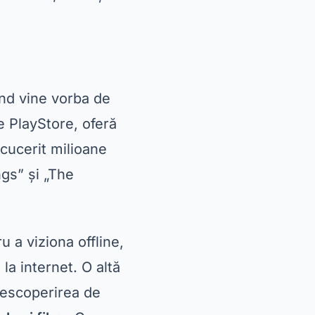
u a viziona offline,
la internet. O altă
 descoperirea de
le și filme
Cu o
lentă.
nutul premium și
blematice HBO,
nt, veți avea