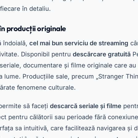
ărate fenomene culturale.
 permite să faceți
descarcă seriale și filme
pentr
ct pentru călătorii sau perioade fără conexiune 
rfața sa intuitivă, care facilitează navigarea și
 sunteți în căutarea unui
streaming pentru seria
actualizări constante, Netflix este o alegere exce
nut premium și blockbustere
legerea ideală pentru cei care apreciază conți
 succes. Acest serviciu reunește producții em
ecente direct din cinematografe. Cu un aboname