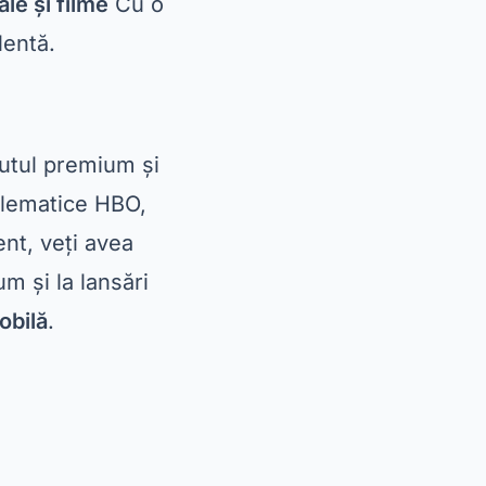
m și la lansări
obilă
.
ă impecabilă. Toate
riență
te să
descărcare
 în căutarea unui
 Max.
și serialele pentru
u reunește decenii