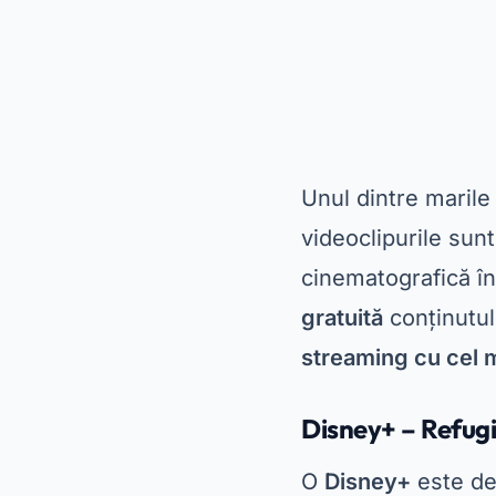
de conținut emblem
precum „WandaVisi
PlayStore, este o 
vârstele.
În plus, Disney+ of
diferitele sale un
viziona offline, c
călătorii lungi. Da
care îi mulțumește
Amazon Prime Vid