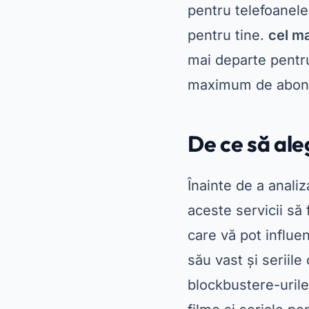
pentru telefoanele
pentru tine.
cel ma
mai departe pentr
maximum de abon
De ce să ale
Înainte de a anali
aceste servicii să 
care vă pot influe
său vast și seriile
blockbustere-uril