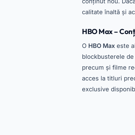
acces la titluri p
exclusive disponib
Unul dintre marile
videoclipurile sunt
cinematografică în 
gratuită
conținutul
streaming cu cel m
Disney+ – Refugiu
O
Disney+
este des
familie, în special